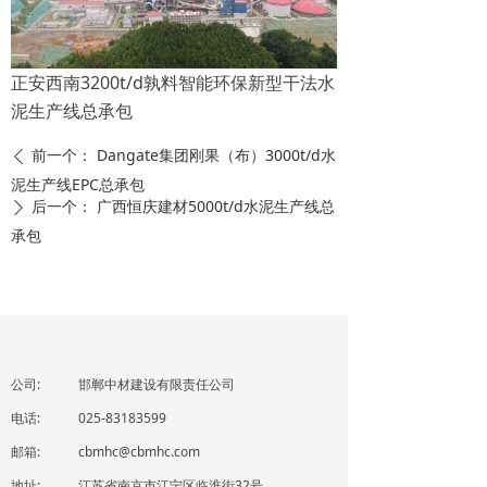
正安西南3200t/d孰料智能环保新型干法水
泥生产线总承包
前一个：
Dangate集团刚果（布）3000t/d水
ꄴ
泥生产线EPC总承包
后一个：
广西恒庆建材5000t/d水泥生产线总
ꄲ
承包
公司:
邯郸中材建设有限责任公司
电话:
025-83183599
邮箱:
cbmhc@cbmhc.com
地址:
江苏省南京市江宁区临淮街32号