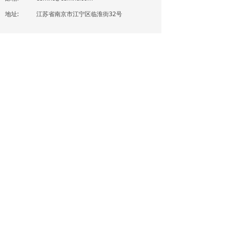
地址:
江苏省南京市江宁区临淮街32号
扫码注意
保留所有权利©
邯郸中材建设有限责任公司
冀ICP备05006151号-1
冀公网安备13040402000308号