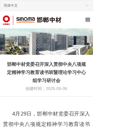
简体中文
ꀅ
끀
邯郸中材党委召开深入贯彻中央八项规
定精神学习教育读书班暨理论学习中心
组学习研讨会
创建时间：
2025-05-06
4月29日，邯郸中材党委召开深入
贯彻中央八项规定精神学习教育读书