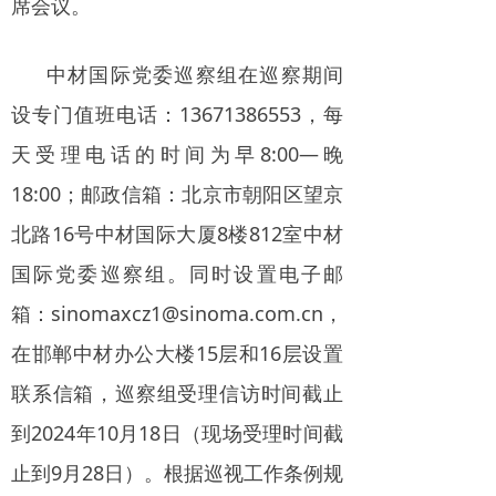
席会议。
中材国际党委巡察组在巡察期间
设专门值班电话：13671386553，每
天受理电话的时间为早8:00—晚
18:00；邮政信箱：北京市朝阳区望京
北路16号中材国际大厦8楼812室中材
国际党委巡察组。同时设置电子邮
箱：sinomaxcz1@sinoma.com.cn，
在邯郸中材办公大楼15层和16层设置
联系信箱，巡察组受理信访时间截止
到2024年10月18日（现场受理时间截
止到9月28日）。根据巡视工作条例规