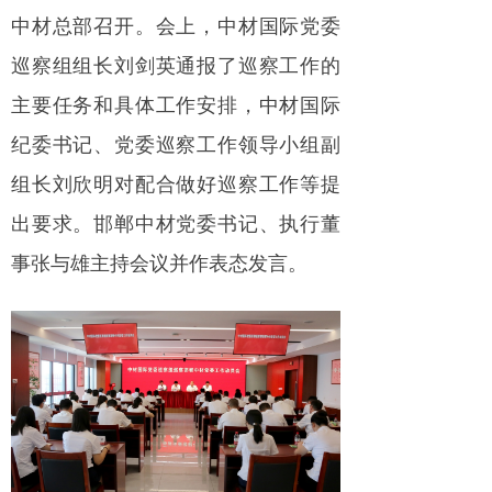
中材总部召开。会上，中材国际党委
巡察组组长刘剑英通报了巡察工作的
主要任务和具体工作安排，中材国际
纪委书记、党委巡察工作领导小组副
组长刘欣明对配合做好巡察工作等提
出要求。邯郸中材党委书记、执行董
事张与雄主持会议并作表态发言。