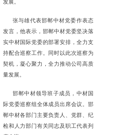
发展。
张与雄代表邯郸中材党委作表态
发言，他表示，邯郸中材党委坚决落
实中材国际党委的部署安排，全力支
持配合巡察工作。同时以此次巡察为
契机，凝心聚力，全力推动公司高质
量发展。
邯郸中材领导班子成员，中材国
际党委巡察组全体成员出席会议。邯
郸中材各部门主要负责人、党群、纪
检和人力部门有关同志及职工代表列